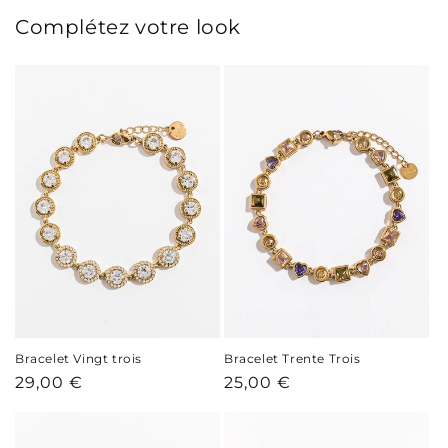
Complétez votre look
Bracelet Vingt trois
Bracelet Trente Trois
Prix
29,00 €
Prix
25,00 €
habituel
habituel