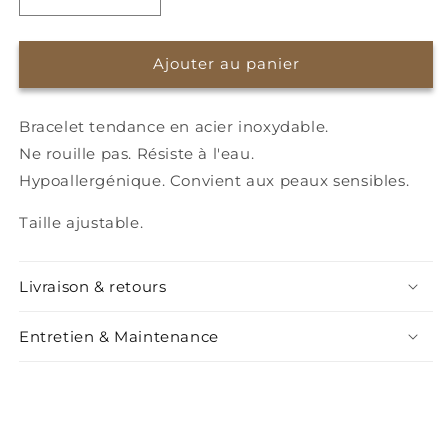
Réduire
Augmenter
la
la
quantité
quantité
de
de
Ajouter au panier
Bracelet
Bracelet
Baby
Baby
Bracelet tendance en acier inoxydable.
bear
bear
Ne rouille pas. Résiste à l'eau.
Hypoallergénique. Convient aux peaux sensibles.
Taille ajustable.
Livraison & retours
Entretien & Maintenance