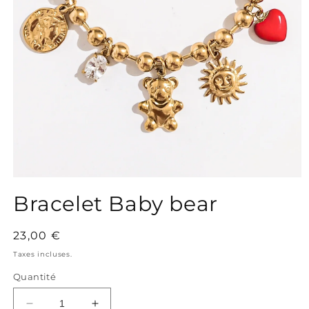
Ouvrir
le
Bracelet Baby bear
média
1
dans
une
Prix
23,00 €
fenêtre
habituel
modale
Taxes incluses.
Quantité