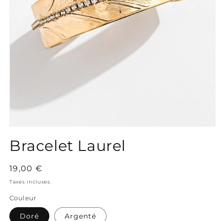
Ouvrir
le
Bracelet Laurel
média
1
dans
une
Prix
19,00 €
fenêtre
habituel
modale
Taxes incluses.
Couleur
Doré
Argenté