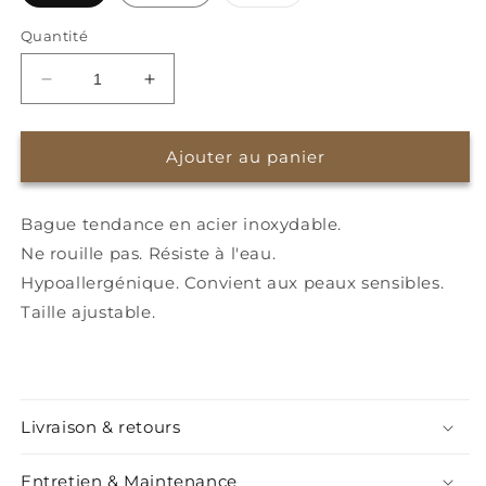
épuisée
ou
indisponible
Quantité
Réduire
Augmenter
la
la
quantité
quantité
de
de
Ajouter au panier
Bague
Bague
Joya
Joya
Bague tendance en acier inoxydable.
Ne rouille pas. Résiste à l'eau.
Hypoallergénique. Convient aux peaux sensibles.
Taille ajustable.
Livraison & retours
Entretien & Maintenance