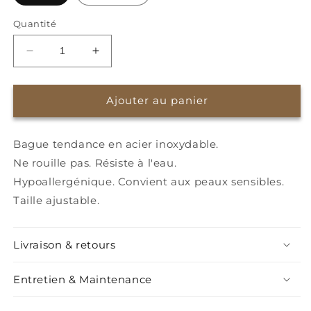
Quantité
Réduire
Augmenter
la
la
quantité
quantité
de
de
Ajouter au panier
Bague
Bague
Alanis
Alanis
Bague tendance en acier inoxydable.
Ne rouille pas. Résiste à l'eau.
Hypoallergénique. Convient aux peaux sensibles.
Taille ajustable.
Livraison & retours
Entretien & Maintenance