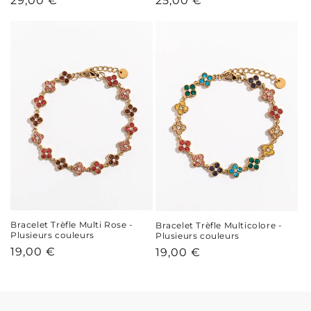
Prix
29,00 €
Prix
25,00 €
habituel
habituel
Bracelet Trèfle Multi Rose -
Bracelet Trèfle Multicolore -
Plusieurs couleurs
Plusieurs couleurs
Prix
19,00 €
Prix
19,00 €
habituel
habituel